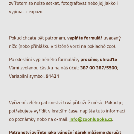
zvířetem se nelze setkat, fotografovat nebo jej jakkoli
vyjímat z expozic.
vyplňte formulář
Pokud chcete být patronem,
uvedený
níže (nebo přihlášku v tištěné verzi na pokladně zoo).
prosíme, uhraďte
Po odeslání vyplněného formuláře,
387 00 387/5500
Vámi zvolenou částku na náš účet:
;
91421
Variabilní symbol:
Vyřízení celého patronství trvá přibližně měsíc. Pokud jej
potřebujete vyřídit v kratším čase, napište tuto informaci
info@zoohluboka.cz
.
do poznámky nebo na e-mail:
Patronství zvířete jako vánoční dárek můžeme doručit