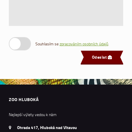
Souhlasím se
zpracováním osobních údajů
.
Odeslat
ZOO HLUBOKÁ
Nejlepší výlety vedou k nám
Ohrada 417, Hluboká nad Vltavou