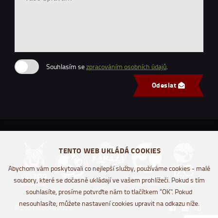
Souhlasím se
zpracováním osobních údajů
.
Odeslat
TENTO WEB UKLÁDÁ COOKIES
Abychom vám poskytovali co nejlepší služby, používáme cookies - malé
soubory, které se dočasně ukládají ve vašem prohlížeči. Pokud s tím
souhlasíte, prosíme potvrďte nám to tlačítkem "OK". Pokud
nesouhlasíte, můžete nastavení cookies upravit na odkazu níže.
© Zoo Hluboká 2026