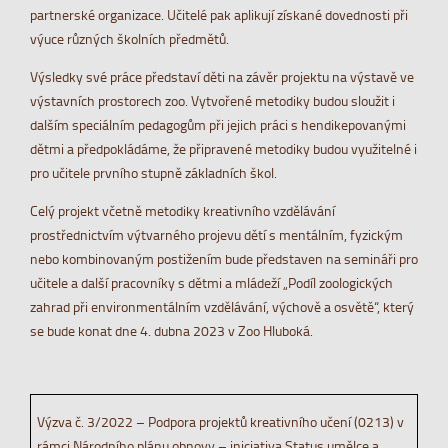
partnerské organizace. Učitelé pak aplikují získané dovednosti při
výuce různých školních předmětů.
Výsledky své práce představí děti na závěr projektu na výstavě ve
výstavních prostorech zoo. Vytvořené metodiky budou sloužit i
dalším speciálním pedagogům při jejich práci s hendikepovanými
dětmi a předpokládáme, že připravené metodiky budou využitelné i
pro učitele prvního stupně základních škol.
Celý projekt včetně metodiky kreativního vzdělávání
prostřednictvím výtvarného projevu dětí s mentálním, fyzickým
nebo kombinovaným postižením bude představen na semináři pro
učitele a další pracovníky s dětmi a mládeží „Podíl zoologických
zahrad při environmentálním vzdělávání, výchově a osvětě“, který
se bude konat dne 4. dubna 2023 v Zoo Hluboká.
Výzva č. 3/2022 – Podpora projektů kreativního učení (0213) v
rámci Národního plánu obnovy – iniciativa Status umělce a