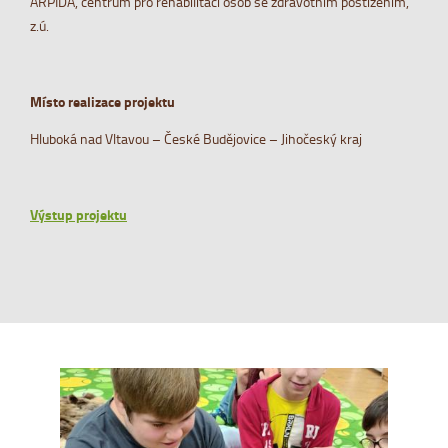
ARPIDA, centrum pro rehabilitaci osob se zdravotním postižením,
z.ú.
Místo realizace projektu
Hluboká nad Vltavou – České Budějovice – Jihočeský kraj
Výstup projektu