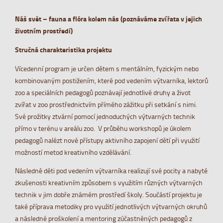
Náš svět – fauna a flóra kolem nás (poznáváme zvířata v jejich
životním prostředí)
Stručná charakteristika projektu
Vícedenní program je určen dětem s mentálním, fyzickým nebo
kombinovaným postižením, které pod vedením výtvarníka, lektorů
zoo a speciálních pedagogů poznávají jednotlivé druhy a život
zvířat v zoo prostřednictvím přímého zážitku při setkání s nimi.
Své prožitky ztvární pomocí jednoduchých výtvarných technik
přímo v terénu v areálu zoo. V průběhu workshopů je úkolem
pedagogů nalézt nové přístupy aktivního zapojení dětí při využití
možností metod kreativního vzdělávání.
Následně děti pod vedením výtvarníka realizují své pocity a nabyté
zkušenosti kreativním způsobem s využitím různých výtvarných
technik v jim dobře známém prostředí školy. Součástí projektu je
také příprava metodiky pro využití jednotlivých výtvarných okruhů
a následné proškolení a mentoring zúčastněných pedagogů z