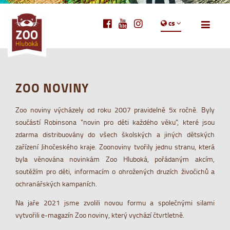
cs
ZOO NOVINY
Zoo noviny výcházely od roku 2007 pravidelně 5x ročně. Byly
součástí Robinsona "novin pro děti každého věku", které jsou
zdarma distribuovány do všech školských a jiných dětských
zařízení Jihočeského kraje. Zoonoviny tvořily jednu stranu, která
byla věnována novinkám Zoo Hluboká, pořádaným akcím,
soutěžím pro děti, informacím o ohrožených druzích živočichů a
ochranářských kampaních.
Na jaře 2021 jsme zvolili novou formu a společnými silami
vytvořili e-magazín Zoo noviny, který vychází čtvrtletně.