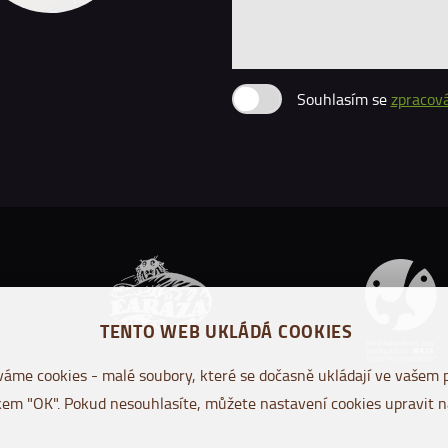
Souhlasím se
zpracov
TENTO WEB UKLÁDÁ COOKIES
áme cookies - malé soubory, které se dočasně ukládají ve vašem p
kem "OK". Pokud nesouhlasíte, můžete nastavení cookies upravit n