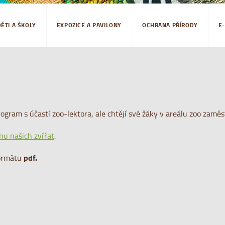
DĚTI A ŠKOLY
EXPOZICE A PAVILONY
OCHRANA PŘÍRODY
E
rogram s účastí zoo-lektora, ale chtějí své žáky v areálu zoo zaměs
nu našich zvířat
.
pdf.
ormátu