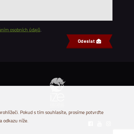
áním osobních údajů
.
Odeslat
rohlížeči. Pokud s tím souhlasíte, prosíme potvrďte
a odkazu níže.