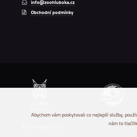
info@zoohluboka.cz
Obchodní podmínky
Abychom vám poskytovali co nejlepší služby, použív
nám to tlačít
© Zoo Hluboká 2026