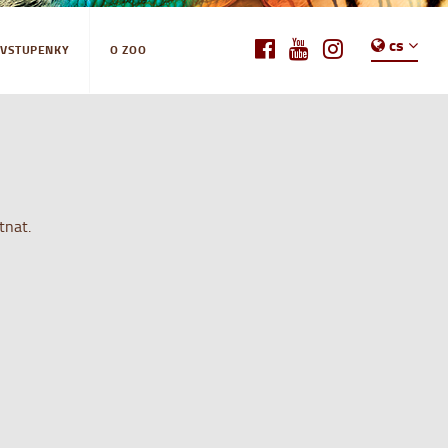
cs
-VSTUPENKY
O ZOO
tnat.