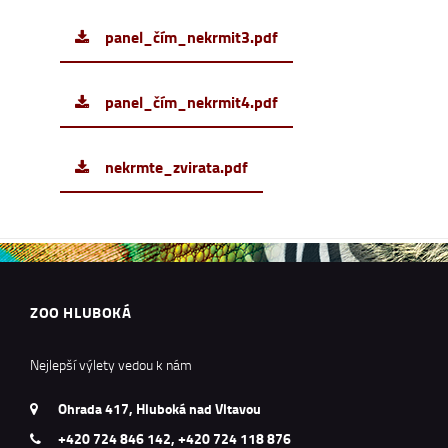
panel_čím_nekrmit3.pdf
panel_čím_nekrmit4.pdf
nekrmte_zvirata.pdf
ZOO HLUBOKÁ
Nejlepší výlety vedou k nám
Ohrada 417, Hluboká nad Vltavou
+420 724 846 142, +420 724 118 876