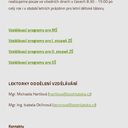
realizujeme pouze ve všedních dnech v časech 8:30 - 15:00 po
celý rok i v období letních prázdnin pro letní dětské tábory.
Vzdělávací programy pro MŠ
Vzdělávací programy pro I. stupeň ZŠ
Vzdělávací programy pro II. stupeň ZŠ
Vzdělávací programy pro SŠ
LEKTORKY ODDĚLENÍ VZDĚLÁVÁNÍ
Mgr. Michaela Hartlová (
hartlova@zoohluboka.cz
)
Mgr. Ing. Isabela Okřinová (
okrinova@zoohluboka.cz
)
Kontakty