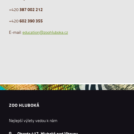
+420
387 002 212
+420
602 390 355
E-mail:
education@zoohluboka.cz
ZOO HLUBOKÁ
Nejlepší výlety vedou k nám
Ohrada 417, Hluboká nad Vltavou