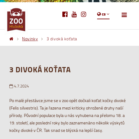
cs
Novinky
3 divoká koťata
3 DIVOKÁ KOŤATA
4.7.2024
Po malé přestávce jsme se v zoo opět dočkali koťat kočky divoké
(Felis silvestris). Ta je řazena mezi kriticky ohrožené druhy naší
přírody. Původní populace byla u nás vyhubena na přelomu 18. a
19. století, ale poslední roky bylo zaznamenáno několik výskytů
kočky divoké v ČR. Tak snad se blýská na lepší časy.