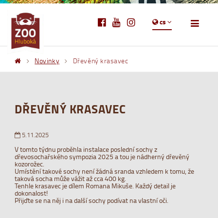
cs
Novinky
Dřevěný krasavec
DŘEVĚNÝ KRASAVEC
5.11.2025
V tomto týdnu proběhla instalace poslední sochy z
dřevosochařského sympozia 2025 a tou je nádherný dřevěný
kozorožec.
Umístění takové sochy není žádná sranda vzhledem k tomu, že
taková socha může vážit až cca 400 kg.
Tenhle krasavec je dílem Romana Mikuše. Každý detail je
dokonalost!
Přijďte se na něj i na další sochy podívat na vlastní oči.