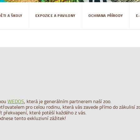
DĚTI A ŠKOLY
EXPOZICE A PAVILONY
OCHRANA PŘÍRODY
E
rmou
WEDOS
, která je generálním partnerem naší zoo.
ovatelem pro celou rodinu, která vás zavede přímo do zákulisí zoo
ít překvapení, které potěší každého z vás.
odnese tento exkluzivní zážitek!