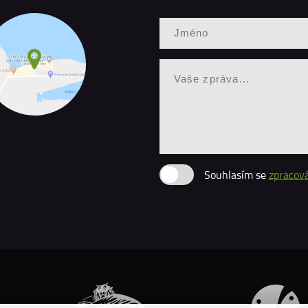
Souhlasím se
zpracov