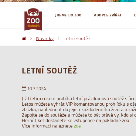
JDEME DO ZOO
ADOPCE ZVÍŘAT
Novinky
Letní soutěž
LETNÍ SOUTĚŽ
10.7.2024
Již třetím rokem probíhá letní prázdninová soutěž s fi
Letos můžete vyhrát VIP komentovanou prohlídku s ošetř
zblízka, nahlédnout do jejich každodenního života a zaž
Zapojte se do soutěže a můžete to být právě vy, kdo si 
Herní tiket dostanete ke vstupence na pokladně zoo.
Více informací naleznete
zde