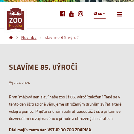
cs
Novinky
slavíme 85. výročí
SLAVÍME 85. VÝROČÍ
26.4.2024
První májový den slaví naše zoo již 85. výročí založení! Také se v
tento den již tradičně věnujeme ohroženým druhům zvířat, které
volají o pomoc. Přijďte si k nám pohrát, zasoutěžit si, a přitom se
dozvědět něco zajímavého o přírodě a ohrožených zvířatech.
Děti mají v tento den VSTUP DO ZOO ZDARMA.