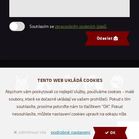
Souhlasím se
zpracováním osobních údajů
.
Odeslat
TENTO WEB UKLÁDÁ COOKIES
Abychom vám poskytovali co nejlepší služby, používáme cookies - malé
soubory, které se dočasně ukládají ve vašem prohlížeči. Pokud s tím
souhlasíte, prosíme potvrďte nám to tlačítkem "OK". Pokud
nesouhlasíte, můžete nastavení cookies upravit na odkazu níže.
© Zoo Hluboká 2026
OK
odmítnout vše
podrobné nastavení