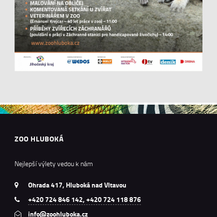
ZOO HLUBOKÁ
Nejlepší výlety vedou k nám
Ohrada 417, Hluboká nad Vltavou
+420 724 846 142, +420 724 118 876
info@zoohluboka.cz