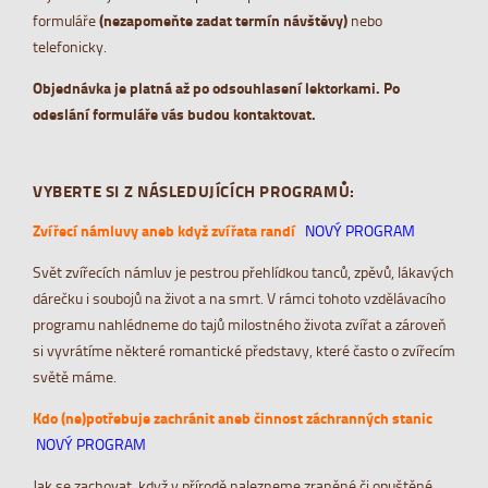
formuláře
(nezapomeňte zadat termín návštěvy)
nebo
telefonicky.
Objednávka je platná až po odsouhlasení lektorkami. Po
odeslání formuláře vás budou kontaktovat.
VYBERTE SI Z NÁSLEDUJÍCÍCH PROGRAMŮ:
Zvířecí námluvy aneb když zvířata randí
NOVÝ PROGRAM
Svět zvířecích námluv je pestrou přehlídkou tanců, zpěvů, lákavých
dárečku i soubojů na život a na smrt. V rámci tohoto vzdělávacího
programu nahlédneme do tajů milostného života zvířat a zároveň
si vyvrátíme některé romantické představy, které často o zvířecím
světě máme.
Kdo (ne)potřebuje zachránit aneb činnost záchranných stanic
NOVÝ PROGRAM
Jak se zachovat, když v přírodě nalezneme zraněné či opuštěné