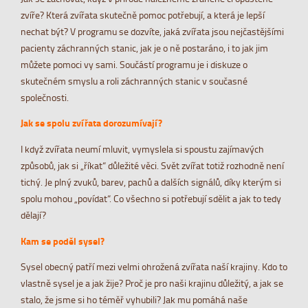
zvíře? Která zvířata skutečně pomoc potřebují, a která je lepší
nechat být? V programu se dozvíte, jaká zvířata jsou nejčastějšími
pacienty záchranných stanic, jak je o ně postaráno, i to jak jim
můžete pomoci vy sami. Součástí programu je i diskuze o
skutečném smyslu a roli záchranných stanic v současné
společnosti.
Jak se spolu zvířata dorozumívají?
I když zvířata neumí mluvit, vymyslela si spoustu zajímavých
způsobů, jak si „říkat“ důležité věci. Svět zvířat totiž rozhodně není
tichý. Je plný zvuků, barev, pachů a dalších signálů, díky kterým si
spolu mohou „povídat“. Co všechno si potřebují sdělit a jak to tedy
dělají?
Kam se poděl sysel?
Sysel obecný patří mezi velmi ohrožená zvířata naší krajiny. Kdo to
vlastně sysel je a jak žije? Proč je pro naši krajinu důležitý, a jak se
stalo, že jsme si ho téměř vyhubili? Jak mu pomáhá naše