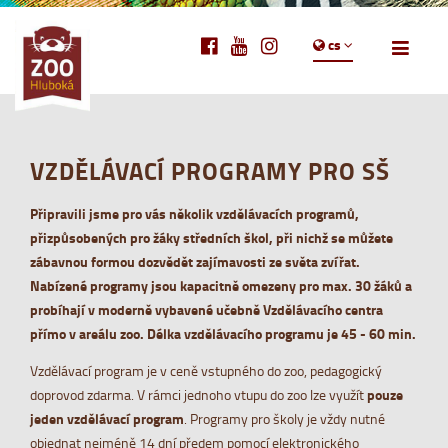
cs
VZDĚLÁVACÍ PROGRAMY PRO SŠ
Připravili jsme pro vás několik vzdělávacích programů,
přizpůsobených pro žáky středních škol, při nichž se můžete
zábavnou formou dozvědět zajímavosti ze světa zvířat.
Nabízené programy jsou kapacitně omezeny pro max. 30 žáků a
probíhají v moderně vybavené učebně Vzdělávacího centra
přímo v areálu zoo.
Délka vzdělávacího programu je 45 - 60 min.
Vzdělávací program je v ceně vstupného do zoo, pedagogický
doprovod zdarma. V rámci jednoho vtupu do zoo lze využít
pouze
jeden vzdělávací program
. Programy pro školy je vždy nutné
objednat nejméně 14 dní předem pomocí elektronického