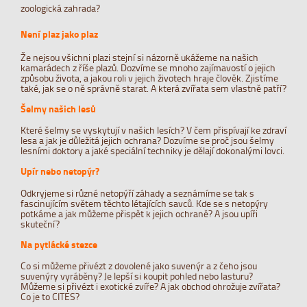
zoologická zahrada?
Není plaz jako plaz
Že nejsou všichni plazi stejní si názorně ukážeme na našich
kamarádech z říše plazů. Dozvíme se mnoho zajímavostí o jejich
způsobu života, a jakou roli v jejich životech hraje člověk. Zjistíme
také, jak se o ně správně starat. A která zvířata sem vlastně patří?
Šelmy našich lesů
Které šelmy se vyskytují v našich lesích? V čem přispívají ke zdraví
lesa a jak je důležitá jejich ochrana? Dozvíme se proč jsou šelmy
lesními doktory a jaké speciální techniky je dělají dokonalými lovci.
Upír nebo netopýr?
Odkryjeme si různé netopýří záhady a seznámíme se tak s
fascinujícím světem těchto létajících savců. Kde se s netopýry
potkáme a jak můžeme přispět k jejich ochraně? A jsou upíři
skuteční?
Na pytlácké stezce
Co si můžeme přivézt z dovolené jako suvenýr a z čeho jsou
suvenýry vyráběny? Je lepší si koupit pohled nebo lasturu?
Můžeme si přivézt i exotické zvíře? A jak obchod ohrožuje zvířata?
Co je to CITES?