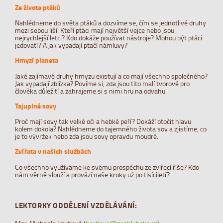
Ze života ptáků
Nahlédneme do světa ptáků a dozvíme se, čím se jednotlivé druhy
mezi sebou liší. Kteří ptáci mají největší vejce nebo jsou
nejrychlejší letci? Kdo dokáže používat nástroje? Mohou být ptáci
jedovatí? A jak vypadají ptačí námluvy?
Hmyzí planeta
Jaké zajímavé druhy hmyzu existují a co mají všechno společného?
Jak vypadají zblízka? Povíme si, zda jsou tito malí tvorové pro
člověka důležití a zahrajeme si s nimi hru na odvahu.
Tajuplné sovy
Proč mají sovy tak velké oči a hebké peří? Dokáží otočit hlavu
kolem dokola? Nahlédneme do tajemného života sov a zjistíme, co
je to vývržek nebo zda jsou sovy opravdu moudré.
Zvířata v našich službách
Co všechno využíváme ke svému prospěchu ze zvířecí říše? Kdo
nám věrně slouží a provází naše kroky už po tisíciletí?
LEKTORKY ODDĚLENÍ VZDĚLÁVÁNÍ: