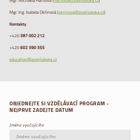
Mgr. Michaela Hartlová (
hartlova@zoohluboka.cz
)
Mgr. Ing. Isabela Okřinová (
okrinova@zoohluboka.cz
)
Kontakty
+420
387 002 212
+420
602 390 355
education@zoohluboka.cz
OBJEDNEJTE SI VZDĚLÁVACÍ PROGRAM -
NEJPRVE ZADEJTE DATUM
Jméno vyučujícího