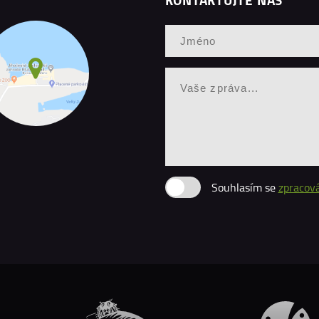
Souhlasím se
zpracov