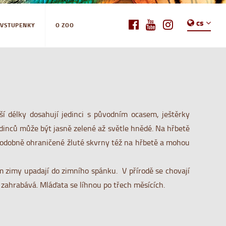
cs
-VSTUPENKY
O ZOO
í délky dosahují jedinci s původním ocasem, ještěrky
edinců může být jasně zelené až světle hnědé. Na hřbetě
 podobně ohraničené žluté skvrny též na hřbetě a mohou
em zimy upadají do zimního spánku. V přírodě se chovají
ré zahrabává. Mláďata se líhnou po třech měsících.