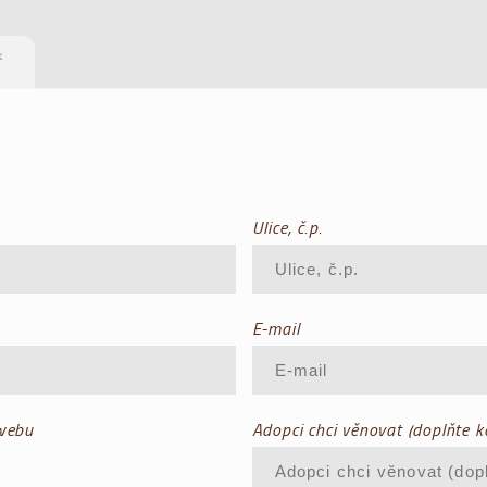
ř
Ulice, č.p.
E-mail
 webu
Adopci chci věnovat (doplňte 