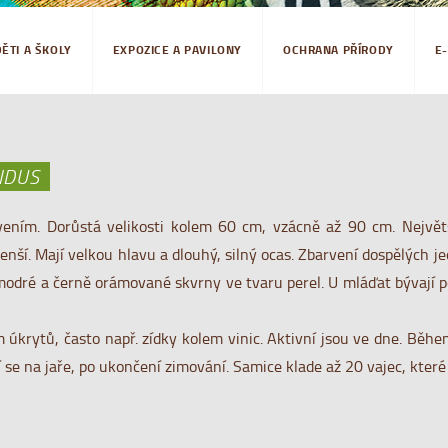
DĚTI A ŠKOLY
EXPOZICE A PAVILONY
OCHRANA PŘÍRODY
E
IDUS
ním. Dorůstá velikosti kolem 60 cm, vzácně až 90 cm. Největš
ší. Mají velkou hlavu a dlouhý, silný ocas. Zbarvení dospělých j
 modré a černě orámované skvrny ve tvaru perel. U mláďat bývají
m úkrytů, často např. zídky kolem vinic. Aktivní jsou ve dne. Běh
áří se na jaře, po ukončení zimování. Samice klade až 20 vajec, kte