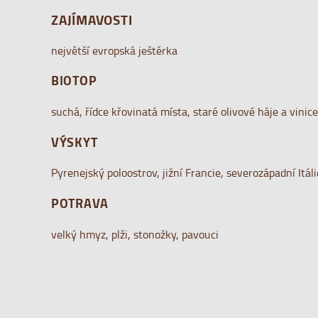
ZAJÍMAVOSTI
největší evropská ještěrka
BIOTOP
suchá, řídce křovinatá místa, staré olivové háje a vinic
VÝSKYT
Pyrenejský poloostrov, jižní Francie, severozápadní Itál
POTRAVA
velký hmyz, plži, stonožky, pavouci