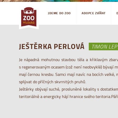
JDEME DO ZOO
ADOPCE ZVÍŘAT
JEŠTĚRKA PERLOVÁ
TIMON LEP
Je nápadná mohutnou stavbou těla a křiklavým zbarve
s regenerovaným ocasem (což není neobvyklé) bývají men
mají černou kresbu. Samci mají navíc na bocích velké,
splývat do příčných skvrnitých pruhů.
Ještěrky obývají suché, prosluněné lokality s dostatke
teritoriálně a energicky hájí hranice svého teritoria.P